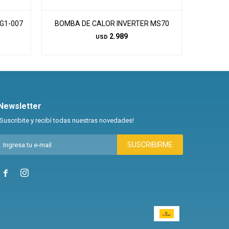
G1-007
BOMBA DE CALOR INVERTER MS70
BOMBA D
2.989
USD
Newsletter
¡Suscribite y recibí todas nuestras novedades!
SUSCRIBIRME

