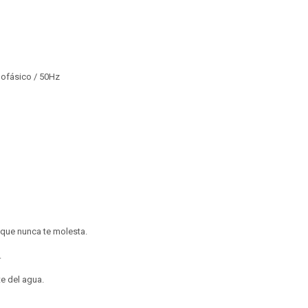
nofásico / 50Hz
 que nunca te molesta.
.
e del agua.