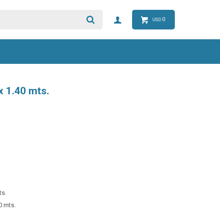
0
USD
x 1.40 mts.
ts.
0 mts.