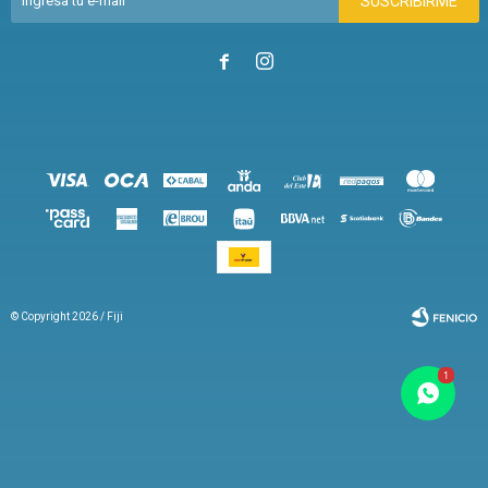
SUSCRIBIRME


© Copyright 2026 / Fiji
Fenicio