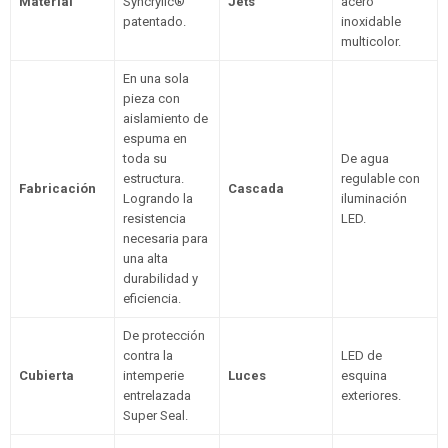
Material
Syncrylic®
Jets
acero
patentado.
inoxidable
multicolor.
En una sola
pieza con
aislamiento de
espuma en
toda su
De agua
estructura.
regulable con
Fabricación
Cascada
Logrando la
iluminación
resistencia
LED.
necesaria para
una alta
durabilidad y
eficiencia.
De protección
contra la
LED de
Cubierta
intemperie
Luces
esquina
entrelazada
exteriores.
Super Seal.