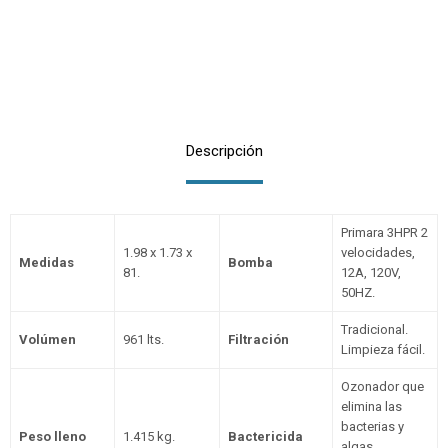
Descripción
Primara 3HPR 2
1.98 x 1.73 x
velocidades,
Medidas
Bomba
81.
12A, 120V,
50HZ.
Tradicional.
Volúmen
961 lts.
Filtración
Limpieza fácil.
Ozonador que
elimina las
bacterias y
Peso lleno
1.415 kg.
Bactericida
algas