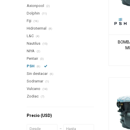
Axionpool
(2)
Dolphin
(11)
Fiji
(16)
Hidrotermal
(8)
L&C
(4)
BOMBA
Nautilus
(15)
M
NIYA
(2)
Pentair
(3)
PSH
(6)
Sin destacar
(6)
Sodramar
(1)
Vulcano
(14)
Zodiac
(7)
Precio
(USD)